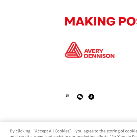
By clicking “Accept All Cookies”, you agree to the storing of cookie
analyze site usage, and assist in our marketing efforts. Via 'Cookie S