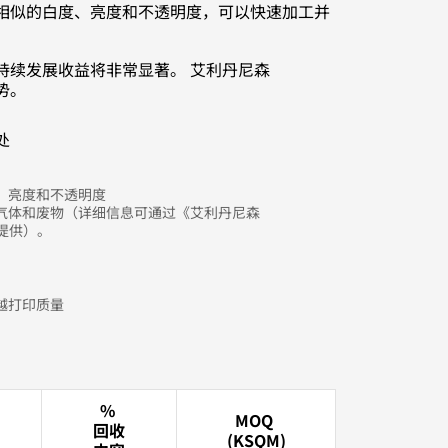
相似的白度、亮度和不透明度，可以快速加工并
持续发展收益将非常显著。 艾利丹尼森
优势。
处
、亮度和不透明度
气体和废物（详细信息可通过《艾利丹尼森
需提供）。
越打印质量
%
MOQ
回收
(KSQM)