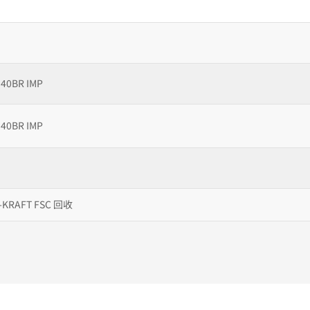
40BR IMP
40BR IMP
-KRAFT FSC 回收