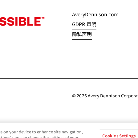
AveryDennison.com
GDPR 声明
隐私声明
© 2026 Avery Dennison Corpora
s on your device to enhance site navigation,
Cookies Settings
ettings' you can change the settings of your