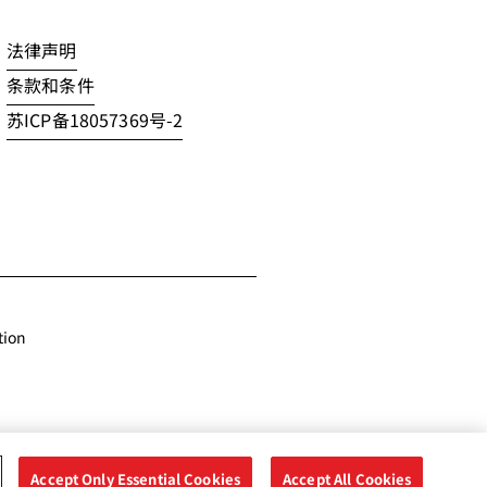
法律声明
条款和条件
苏ICP备18057369号-2
tion
Accept Only Essential Cookies
Accept All Cookies