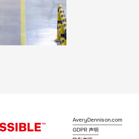
AveryDennison.com
GDPR 声明