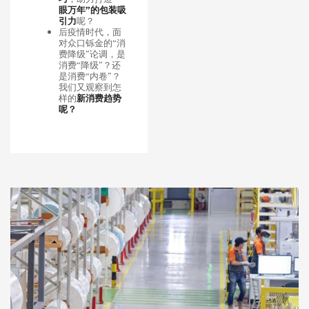
眼万年”的包装吸
引力
呢？
后疫情时代，面
对众口铄金的“消
费降级”论调，是
消费“降级”？还
是消费“内卷”？
我们又观察到怎
样的
新消费趋势
呢？