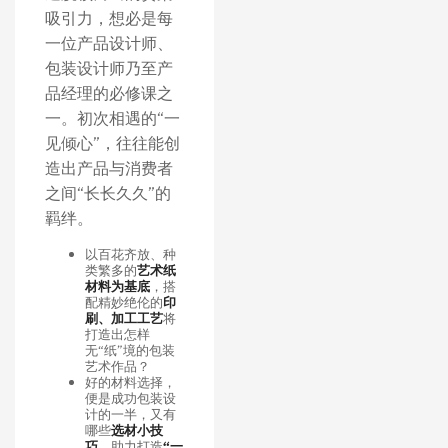
吸引力，想必是每
一位产品设计师、
包装设计师乃至产
品经理的必修课之
一。初次相遇的“一
见倾心”，往往能创
造出产品与消费者
之间“长长久久”的
羁绊。
以百花齐放、种
类繁多的
艺术纸
材料为基底
，搭
配精妙绝伦的
印
刷、加工工艺
将
打造出怎样
无“纸”境的包装
艺术作品？
好的材料选择，
便是成功包装设
计的一半，又有
哪些
选材小技
巧
，助力打造
“一