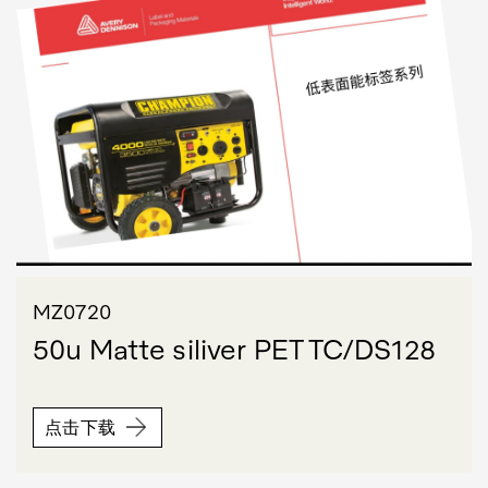
MZ0720
50u Matte siliver PET TC/DS128
点击下载