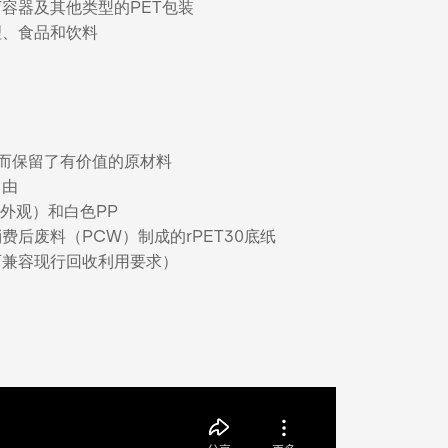
T容器及其他类型的PET包装
理、食品和饮料
 从而保留了有价值的原材料
自由
’外观）和白色PP
费后废料（PCW）制成的rPET30底纸
可兼容现行回收利用要求）